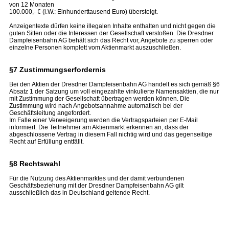
von 12 Monaten
100.000,- € (i.W.: Einhunderttausend Euro) übersteigt.
Anzeigentexte dürfen keine illegalen Inhalte enthalten und nicht gegen die
guten Sitten oder die Interessen der Gesellschaft verstoßen. Die Dresdner
Dampfeisenbahn AG behält sich das Recht vor, Angebote zu sperren oder
einzelne Personen komplett vom Aktienmarkt auszuschließen.
§7 Zustimmungserfordernis
Bei den Aktien der Dresdner Dampfeisenbahn AG handelt es sich gemäß §6
Absatz 1 der Satzung um voll eingezahlte vinkulierte Namensaktien, die nur
mit Zustimmung der Gesellschaft übertragen werden können. Die
Zustimmung wird nach Angebotsannahme automatisch bei der
Geschäftsleitung angefordert.
Im Falle einer Verweigerung werden die Vertragsparteien per E-Mail
informiert. Die Teilnehmer am Aktienmarkt erkennen an, dass der
abgeschlossene Vertrag in diesem Fall nichtig wird und das gegenseitige
Recht auf Erfüllung entfällt.
§8 Rechtswahl
Für die Nutzung des Aktienmarktes und der damit verbundenen
Geschäftsbeziehung mit der Dresdner Dampfeisenbahn AG gilt
ausschließlich das in Deutschland geltende Recht.