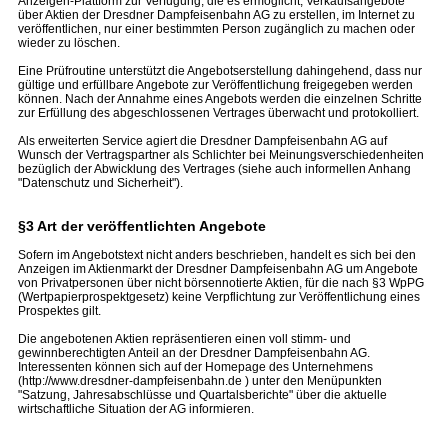
Anzeigen-Plattform zur Verfügung, die es ermöglicht, Verkaufsangebote
über Aktien der Dresdner Dampfeisenbahn AG zu erstellen, im Internet zu
veröffentlichen, nur einer bestimmten Person zugänglich zu machen oder
wieder zu löschen.
Eine Prüfroutine unterstützt die Angebotserstellung dahingehend, dass nur
gültige und erfüllbare Angebote zur Veröffentlichung freigegeben werden
können. Nach der Annahme eines Angebots werden die einzelnen Schritte
zur Erfüllung des abgeschlossenen Vertrages überwacht und protokolliert.
Als erweiterten Service agiert die Dresdner Dampfeisenbahn AG auf
Wunsch der Vertragspartner als Schlichter bei Meinungsverschiedenheiten
bezüglich der Abwicklung des Vertrages (siehe auch informellen Anhang
"Datenschutz und Sicherheit").
§3 Art der veröffentlichten Angebote
Sofern im Angebotstext nicht anders beschrieben, handelt es sich bei den
Anzeigen im Aktienmarkt der Dresdner Dampfeisenbahn AG um Angebote
von Privatpersonen über nicht börsennotierte Aktien, für die nach §3 WpPG
(Wertpapierprospektgesetz) keine Verpflichtung zur Veröffentlichung eines
Prospektes gilt.
Die angebotenen Aktien repräsentieren einen voll stimm- und
gewinnberechtigten Anteil an der Dresdner Dampfeisenbahn AG.
Interessenten können sich auf der Homepage des Unternehmens
(http://www.dresdner-dampfeisenbahn.de ) unter den Menüpunkten
"Satzung, Jahresabschlüsse und Quartalsberichte" über die aktuelle
wirtschaftliche Situation der AG informieren.