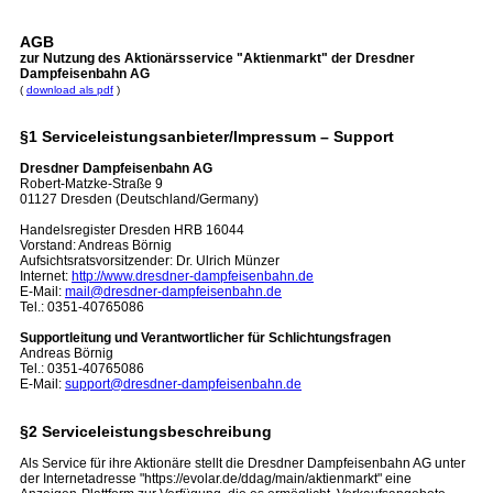
AGB
zur Nutzung des Aktionärsservice "Aktienmarkt" der Dresdner
Dampfeisenbahn AG
(
download als pdf
)
§1 Serviceleistungsanbieter/Impressum – Support
Dresdner Dampfeisenbahn AG
Robert-Matzke-Straße 9
01127 Dresden (Deutschland/Germany)
Handelsregister Dresden HRB 16044
Vorstand: Andreas Börnig
Aufsichtsratsvorsitzender: Dr. Ulrich Münzer
Internet:
http://www.dresdner-dampfeisenbahn.de
E-Mail:
mail@dresdner-dampfeisenbahn.de
Tel.: 0351-40765086
Supportleitung und Verantwortlicher für Schlichtungsfragen
Andreas Börnig
Tel.: 0351-40765086
E-Mail:
support@dresdner-dampfeisenbahn.de
§2 Serviceleistungsbeschreibung
Als Service für ihre Aktionäre stellt die Dresdner Dampfeisenbahn AG unter
der Internetadresse "https://evolar.de/ddag/main/aktienmarkt" eine