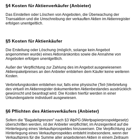
§4 Kosten für Aktienverkäufer (Anbieter)
Das Einstellen oder Löschen von Angeboten, die Überwachung der
Transaktion und die Umschreibung der verkauften Aktien im Aktienregister
erfolgen unentgeltlich.
§5 Kosten für Aktienkäufer
Die Erstellung oder Löschung (möglich, solange kein Angebot
angenommen wurde) eines Aktionärskontos sowie die Annahme von
Angeboten erfolgen unentgeltlich.
Außer der Verpflichtung zur Zahlung des im Angebot ausgewiesenen
Aktienpaketpreises an den Anbieter entstehen dem Käufer keine weiteren
Kosten.
Verbriefungskosten entstehen nur, falls eine physische (Teil-)Verbriefung
des virtuell im Aktienregister dokumentierten Aktienbestandes ausdrücklich
gewünscht und beantragt wird. Die Kosten hierfür werden in einer
Urkundengalerie individuell ausgewiesen.
§6 Pflichten des Aktienverkäufers (Anbieter)
Sofern die "Bagatellgrenzen" nach §3 WpPG (Wertpapierprospektgesetz)
überschritten werden, ist der Anbieter verpflichtet, im Anzeigentext auf die
Hinterlegung eines Verkaufsprospektes hinzuweisen. Die Verpflichtung zur
Hinterlegung eines Verkaufsprospektes entsteht insbesondere, wenn der
Verkaufspreis für die Summe aller angebotenen Aktien in einem Zeitraum