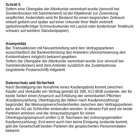
Schritt 5
Sofern eine Übergabe der Alturkunde vereinbart wurde (sinnvoll bei
Sonderdrucken mit Sammlerwert) ist der Altaktionär zur Zusendung
verpflichtet. Andernfalls wird Ihr Bestand für einen begrenzten Zeitraum
virtuell geführt und später auf einer Urkunde Ihrer Wahl verbrieft
(gebührenpflichtige Schmuckurkunde mit Layout oder kostenloser Textdruck
schwarz auf weißem Standardpapier).
Anonymität
Bei Transaktionen mit Neuverbriefung wird den Vertragsparteien
ausschließlich die Bankverbindung des Anbieters (Anonymisierung des
Kontoinhabers möglich) bekannt gegeben.
Sofern die Übergabe der Alturkunde vereinbart wurde (nur sinnvoll bei
Sammlerstücken) wird dem Anbieter zusätzlich die Zustelladresse
(registrierte Postanschrift) mitgeteilt.
Datenschutz und Sicherheit
Nach Bestätigung der Annahme eines Kaufangebots kommt zwischen
Käufer und Verkäufer ein Vertrag gemäß §§ 398, 413 BGB zustande, der für
beide Seiten einen Anspruch auf Erfüllung der vereinbarten Pflichten
(Kaufpreiszahlung, Übertragung der Aktien nach Kaufpreiszahlung)
begründet. Bei Meinungsverschiedenheiten zwischen den Vertragsparteien
kann die AG als Schlichter einberufen werden. In diesem Fall wird sie beide
Parteien anhören und die Voraussetzungen für einen
Übertragungsanspruch prüfen (z.B. Nachweis der ordnungsgemäßen
Kaufpreiszahlung). Erst wenn auch hier keine Einigung zustande kommt,
gibt die Gesellschaft beiden Parteien die gespeicherten Personendaten
bekannt.